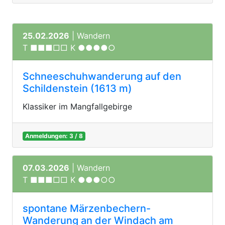
25.02.2026
| Wandern
T ■■■□□ K ●●●●○
Schneeschuhwanderung auf den
Schildenstein (1613 m)
Klassiker im Mangfallgebirge
Anmeldungen: 3 / 8
07.03.2026
| Wandern
T ■■■□□ K ●●●○○
spontane Märzenbechern-
Wanderung an der Windach am