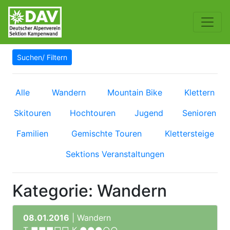
Suchen/ Filtern
Alle
Wandern
Mountain Bike
Klettern
Skitouren
Hochtouren
Jugend
Senioren
Familien
Gemischte Touren
Klettersteige
Sektions Veranstaltungen
Kategorie: Wandern
08.01.2016
| Wandern