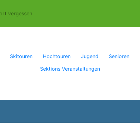
ort vergessen
Skitouren
Hochtouren
Jugend
Senioren
Sektions Veranstaltungen