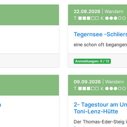
22.08.2026
| Wandern
T ■■■□□ K ●●●○○
Tegernsee -Schlier
eine schon oft begange
Anmeldungen: 0 / 12
09.09.2026
| Wandern
T ■■■□□ K ●●●○○
n
2- Tagestour am Un
Toni-Lenz-Hütte
Der Thomas-Eder-Steig i