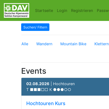
Startseite
Login
Registrieren
Passw
Suchen/ Filtern
Alle
Wandern
Mountain Bike
Klettern
Events
02.08.2026
| Hochtouren
T ■■■□□ K ●●●○○
Hochtouren Kurs