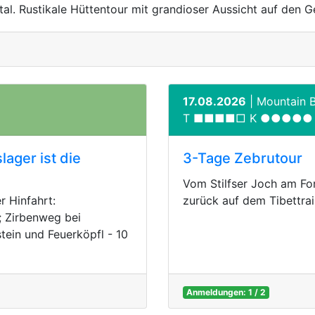
al. Rustikale Hüttentour mit grandioser Aussicht auf den G
17.08.2026
| Mountain B
T ■■■■□ K ●●●●●
ager ist die
3-Tage Zebrutour
h
Vom Stilfser Joch am For
 Hinfahrt:
zurück auf dem Tibettrai
 Zirbenweg bei
ein und Feuerköpfl - 10
Anmeldungen: 1 / 2