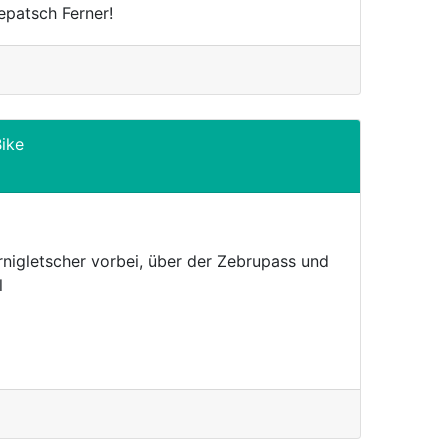
epatsch Ferner!
ike
nigletscher vorbei, über der Zebrupass und
l