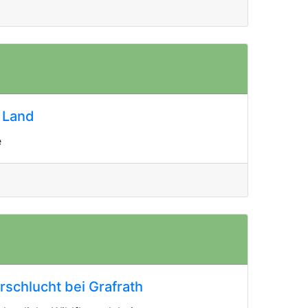
 Land
e
rschlucht bei Grafrath