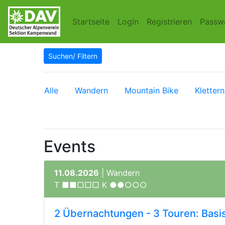
Startseite
Login
Registrieren
Passw
Suchen/ Filtern
Alle
Wandern
Mountain Bike
Klettern
Events
11.08.2026
| Wandern
T ■■□□□ K ●●○○○
2 Übernachtungen - 3 Touren: Basis