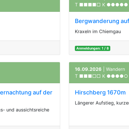
T ■■■■□ K ●●●●●
Bergwanderung auf 
Kraxeln im Chiemgau
Anmeldungen: 1 / 8
16.09.2026
| Wandern
T ■■■□□ K ●●●●○
ernachtung auf der
Hirschberg 1670m
Längerer Aufstieg, kurze
s- und aussichtsreiche