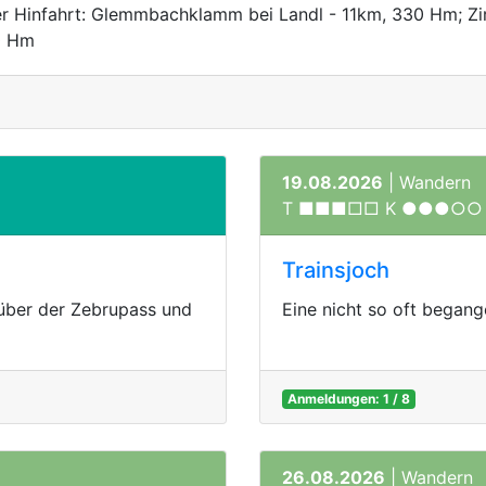
r Hinfahrt: Glemmbachklamm bei Landl - 11km, 330 Hm; Z
0 Hm
19.08.2026
| Wandern
T ■■■□□ K ●●●○○
Trainsjoch
 über der Zebrupass und
Eine nicht so oft began
Anmeldungen: 1 / 8
26.08.2026
| Wandern