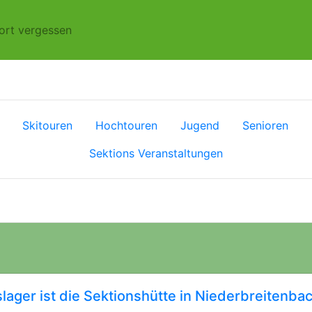
ort vergessen
Skitouren
Hochtouren
Jugend
Senioren
Sektions Veranstaltungen
lager ist die Sektionshütte in Niederbreitenba